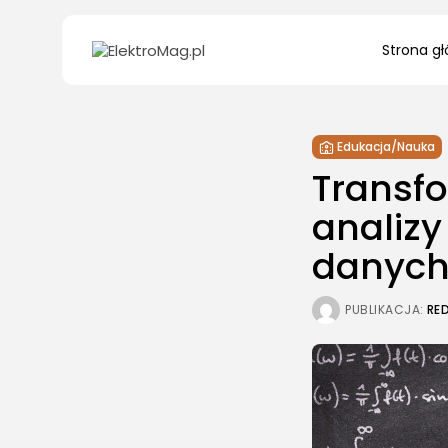
Search
Strona g
for:
Edukacja/Nauka
Transf
analizy
danyc
PUBLIKACJA:
RE