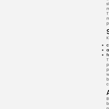
s
Twierdzenie Parsevala
m
Dualność
T
m
Widmo amplitudowe i
p
widmo fazowe
Widmo amplitudowe
K
Widmo fazowe
c
a
Dlaczego fazy nie
f
można ignorować
T
Rozdzielczość
p
p
częstotliwościowa i
w
próbkowanie
b
Częstotliwość
c
próbkowania
Aliasing
B
b
Rozdzielczość
p