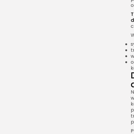
częstotliwościowa
o
Okna czasowe
T
d
Przeciek widma
c
Krótkoczasowa
W
transformata Fouriera
s
Czym jest STFT
t
w
Zastosowanie
o
spektrogramu
k
Kompromis czas-
częstotliwość
Transformata Fouriera w
N
analizie dźwięku
w
k
Wysokość dźwięku
p
t
Harmoniczne i barwa
p
Analiza mowy
P