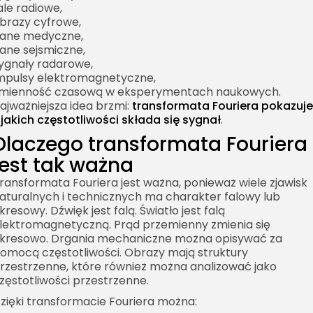
ale radiowe,
brazy cyfrowe,
ane medyczne,
ane sejsmiczne,
ygnały radarowe,
mpulsy elektromagnetyczne,
mienność czasową w eksperymentach naukowych.
ajważniejsza idea brzmi:
transformata Fouriera pokazuje
 jakich częstotliwości składa się sygnał
.
Dlaczego transformata Fouriera
jest tak ważna
ransformata Fouriera jest ważna, ponieważ wiele zjawisk
aturalnych i technicznych ma charakter falowy lub
kresowy. Dźwięk jest falą. Światło jest falą
lektromagnetyczną. Prąd przemienny zmienia się
kresowo. Drgania mechaniczne można opisywać za
omocą częstotliwości. Obrazy mają struktury
rzestrzenne, które również można analizować jako
zęstotliwości przestrzenne.
zięki transformacie Fouriera można: