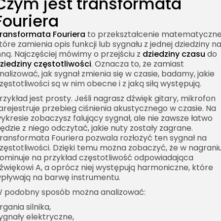
Czym jest transformata
Fouriera
ransformata Fouriera
to przekształcenie matematyczne
tóre zamienia opis funkcji lub sygnału z jednej dziedziny n
nną. Najczęściej mówimy o przejściu z
dziedziny czasu
do
ziedziny częstotliwości
. Oznacza to, że zamiast
nalizować, jak sygnał zmienia się w czasie, badamy, jakie
zęstotliwości są w nim obecne i z jaką siłą występują.
rzykład jest prosty. Jeśli nagrasz dźwięk gitary, mikrofon
arejestruje przebieg ciśnienia akustycznego w czasie. Na
ykresie zobaczysz falujący sygnał, ale nie zawsze łatwo
ędzie z niego odczytać, jakie nuty zostały zagrane.
ransformata Fouriera pozwala rozłożyć ten sygnał na
zęstotliwości. Dzięki temu można zobaczyć, że w nagrani
ominuje na przykład częstotliwość odpowiadająca
źwiękowi A, a oprócz niej występują harmoniczne, które
pływają na barwę instrumentu.
 podobny sposób można analizować:
rgania silnika,
ygnały elektryczne,