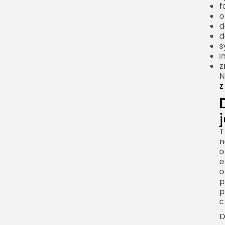
Fouriera
f
o
Co oznacza czynnik
d
zespolony
d
s
Amplituda i faza
i
Dlaczego faza jest
z
ważna
N
z
Odwrotna transformata
Fouriera
Odtwarzanie sygnału z
T
widma
n
Przykład filtrowania
o
e
Transformata Fouriera
o
sygnałów dyskretnych
p
p
Sygnał dyskretny
c
Co daje DFT
D
Różnica między