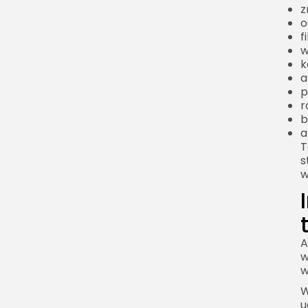
z
transformatą ciągłą a
o
DFT
f
w
DFT i FFT
k
Czym jest DFT
a
p
Czym jest FFT
r
b
Dlaczego FFT jest tak
a
ważna
T
Przykład różnicy
s
w
obliczeniowej
Najważniejsze własności
transformaty Fouriera
Liniowość
A
w
Przesunięcie w czasie
w
Skalowanie
W
Splot i mnożenie
u