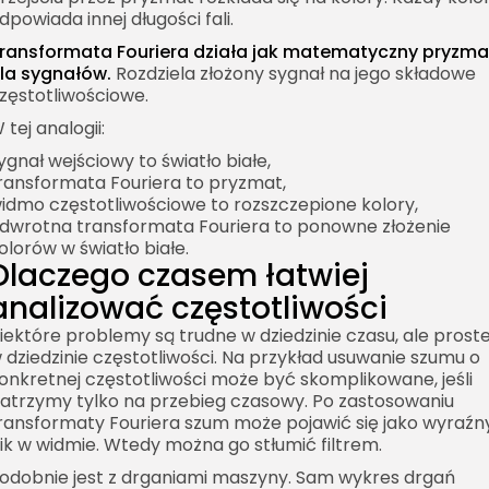
dpowiada innej długości fali.
ransformata Fouriera działa jak matematyczny pryzma
la sygnałów.
Rozdziela złożony sygnał na jego składowe
zęstotliwościowe.
 tej analogii:
ygnał wejściowy to światło białe,
ransformata Fouriera to pryzmat,
idmo częstotliwościowe to rozszczepione kolory,
dwrotna transformata Fouriera to ponowne złożenie
olorów w światło białe.
Dlaczego czasem łatwiej
analizować częstotliwości
iektóre problemy są trudne w dziedzinie czasu, ale prost
 dziedzinie częstotliwości. Na przykład usuwanie szumu o
onkretnej częstotliwości może być skomplikowane, jeśli
atrzymy tylko na przebieg czasowy. Po zastosowaniu
ransformaty Fouriera szum może pojawić się jako wyraźn
ik w widmie. Wtedy można go stłumić filtrem.
odobnie jest z drganiami maszyny. Sam wykres drgań