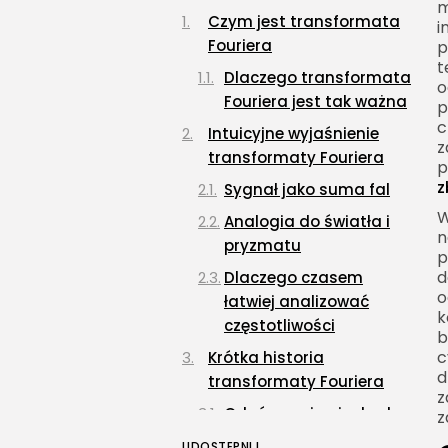
m
Czym jest transformata
i
Fouriera
p
t
Dlaczego transformata
o
Fouriera jest tak ważna
p
c
Intuicyjne wyjaśnienie
z
transformaty Fouriera
p
z
Sygnał jako suma fal
W
Analogia do światła i
n
pryzmatu
p
d
Dlaczego czasem
o
łatwiej analizować
k
częstotliwości
b
c
Krótka historia
d
transformaty Fouriera
z
Od równania ciepła do
z
analizy sygnałów
UDOSTĘPNIJ