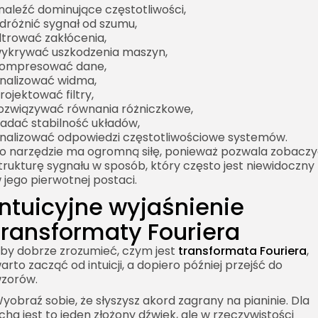
naleźć dominujące częstotliwości,
dróżnić sygnał od szumu,
iltrować zakłócenia,
ykrywać uszkodzenia maszyn,
ompresować dane,
nalizować widma,
rojektować filtry,
ozwiązywać równania różniczkowe,
adać stabilność układów,
nalizować odpowiedzi częstotliwościowe systemów.
o narzędzie ma ogromną siłę, ponieważ pozwala zobacz
trukturę sygnału w sposób, który często jest niewidoczny
 jego pierwotnej postaci.
Intuicyjne wyjaśnienie
transformaty Fouriera
by dobrze zrozumieć, czym jest
transformata Fouriera
,
arto zacząć od intuicji, a dopiero później przejść do
zorów.
yobraź sobie, że słyszysz akord zagrany na pianinie. Dla
cha jest to jeden złożony dźwięk, ale w rzeczywistości