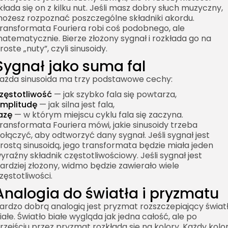
kłada się on z kilku nut. Jeśli masz dobry słuch muzyczny,
ożesz rozpoznać poszczególne składniki akordu.
ransformata Fouriera robi coś podobnego, ale
atematycznie. Bierze złożony sygnał i rozkłada go na
roste „nuty”, czyli sinusoidy.
Sygnał jako suma fal
ażda sinusoida ma trzy podstawowe cechy:
zęstotliwość
— jak szybko fala się powtarza,
mplitudę
— jak silna jest fala,
azę
— w którym miejscu cyklu fala się zaczyna.
ransformata Fouriera mówi, jakie sinusoidy trzeba
ołączyć, aby odtworzyć dany sygnał. Jeśli sygnał jest
rostą sinusoidą, jego transformata będzie miała jeden
yraźny składnik częstotliwościowy. Jeśli sygnał jest
ardziej złożony, widmo będzie zawierało wiele
zęstotliwości.
Analogia do światła i pryzmatu
ardzo dobrą analogią jest pryzmat rozszczepiający świat
iałe. Światło białe wygląda jak jedna całość, ale po
rzejściu przez pryzmat rozkłada się na kolory. Każdy kolo