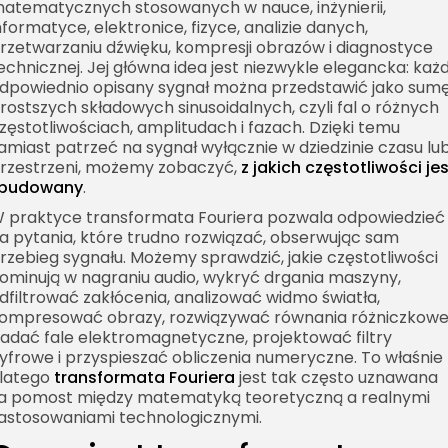
atematycznych stosowanych w nauce, inżynierii,
nformatyce, elektronice, fizyce, analizie danych,
rzetwarzaniu dźwięku, kompresji obrazów i diagnostyce
echnicznej. Jej główna idea jest niezwykle elegancka: każ
dpowiednio opisany sygnał można przedstawić jako sum
rostszych składowych sinusoidalnych, czyli fal o różnych
zęstotliwościach, amplitudach i fazach. Dzięki temu
amiast patrzeć na sygnał wyłącznie w dziedzinie czasu lu
rzestrzeni, możemy zobaczyć,
z jakich częstotliwości je
budowany
.
 praktyce transformata Fouriera pozwala odpowiedzieć
a pytania, które trudno rozwiązać, obserwując sam
rzebieg sygnału. Możemy sprawdzić, jakie częstotliwości
ominują w nagraniu audio, wykryć drgania maszyny,
dfiltrować zakłócenia, analizować widmo światła,
ompresować obrazy, rozwiązywać równania różniczkowe
adać fale elektromagnetyczne, projektować filtry
yfrowe i przyspieszać obliczenia numeryczne. To właśnie
latego
transformata Fouriera
jest tak często uznawana
a pomost między matematyką teoretyczną a realnymi
astosowaniami technologicznymi.