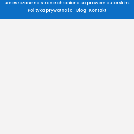
umieszczone na stronie chronione są prawem autorskim.
Polityka prywatności
Blog
Kontakt
2026 Legolas Wszelkie prawa zastrzeżone.
Treści umieszczone na stronie chronione są
prawem autorskim.