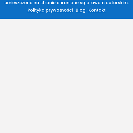
umieszczone na stronie chronione są prawem autorskim.
Polityka prywatności
Blog
Kontakt
2026 Legolas Wszelkie prawa zastrzeżone.
Treści umieszczone na stronie chronione są
prawem autorskim.