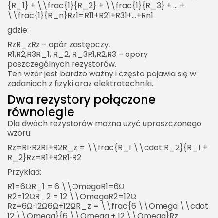
{R_1} + \\frac{1}{R_2} + \\frac{1}{R_3} + … +
\\frac{1}{R_n}Rz​1​=R1​1​+R2​1​+R3​1​+…+Rn​1​
gdzie:
RzR_zRz​ – opór zastępczy,
R1,R2,R3R_1, R_2, R_3R1​,R2​,R3​ – opory
poszczególnych rezystorów.
Ten wzór jest bardzo ważny i często pojawia się w
zadaniach z fizyki oraz elektrotechniki.
Dwa rezystory połączone
równolegle
Dla dwóch rezystorów można użyć uproszczonego
wzoru:
Rz=R1⋅R2R1+R2R_z = \\frac{R_1 \\cdot R_2}{R_1 +
R_2}Rz​=R1​+R2​R1​⋅R2​​
Przykład:
R1=6ΩR_1 = 6 \\OmegaR1​=6Ω
R2=12ΩR_2 = 12 \\OmegaR2​=12Ω
Rz=6Ω⋅12Ω6Ω+12ΩR_z = \\frac{6 \\Omega \\cdot
12 \\Omega}{6 \\Omega + 12 \\Omega}Rz​