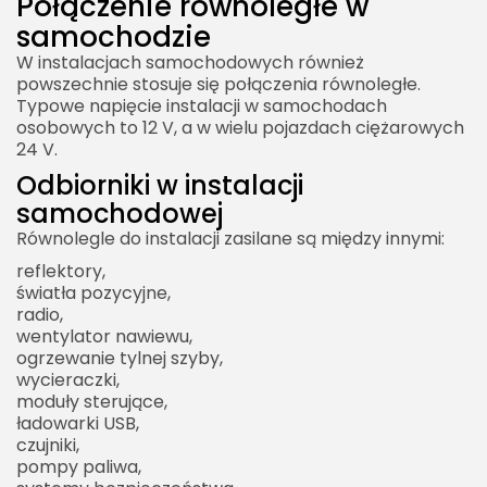
Połączenie równoległe w
samochodzie
W instalacjach samochodowych również
powszechnie stosuje się połączenia równoległe.
Typowe napięcie instalacji w samochodach
2026 Legolas Wszelkie prawa zastrzeżone.
osobowych to 12 V, a w wielu pojazdach ciężarowych
Treści umieszczone na stronie chronione są
24 V.
prawem autorskim.
Odbiorniki w instalacji
samochodowej
Równolegle do instalacji zasilane są między innymi:
reflektory,
światła pozycyjne,
radio,
wentylator nawiewu,
ogrzewanie tylnej szyby,
wycieraczki,
moduły sterujące,
ładowarki USB,
czujniki,
pompy paliwa,