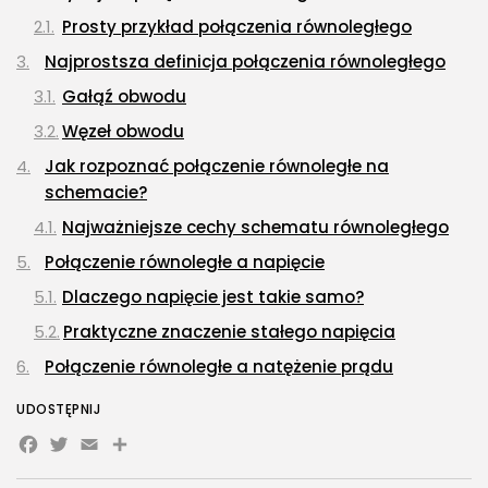
Prosty przykład połączenia równoległego
Najprostsza definicja połączenia równoległego
Gałąź obwodu
Węzeł obwodu
Jak rozpoznać połączenie równoległe na
schemacie?
Najważniejsze cechy schematu równoległego
Połączenie równoległe a napięcie
Dlaczego napięcie jest takie samo?
Praktyczne znaczenie stałego napięcia
Połączenie równoległe a natężenie prądu
Od czego zależy prąd w gałęzi?
UDOSTĘPNIJ
Facebook
Twitter
Rozdział prądu w połączeniu równoległym
Email
Share
Połączenie równoległe rezystorów