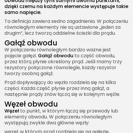
obwodu między tymi samymi dwoma punktami,
Zalety połączenia równoległego
dzięki czemu na każdym elemencie występuje takie
samo napięcie.
Niezależna praca elementów
Ta definicja zawiera sedno zagadnienia. W połączeniu
Stałe napięcie na odbiornikach
równoległym elementy nie są ustawione „jeden za
Możliwość zwiększenia obciążalności
drugim”, lecz tworzą oddzielne ścieżki dla prądu.
Łatwa rozbudowa obwodu
Gałąź obwodu
W połączeniu równoległym bardzo ważne jest
Wady i ograniczenia połączenia równoległego
pojęcie gałęzi.
Gałąź obwodu
to część obwodu,
Większy prąd całkowity
przez którą płynie określony prąd. Jeśli mamy trzy
rezystory połączone równolegle, każdy rezystor
Ryzyko zwarcia
tworzy osobną gałąź.
Nierównomierny podział prądu
Prąd dopływający do węzła rozdziela się na kilka
części. Każda część płynie przez inną gałąź, a
Konieczność stosowania zabezpieczeń
następnie prądy znów łączą się w kolejnym węźle.
Przykładowe zadania z połączenia równoległego
Węzeł obwodu
Zadanie 1 Dwa rezystory połączone równolegle
Węzeł
to punkt, w którym łączą się przewody lub
elementy obwodu. W połączeniu równoległym
Zadanie 2 Trzy identyczne rezystory
występują zwykle dwa główne węzły:
równolegle
węzeł, w którym prąd rozdziela się na gałęzie,