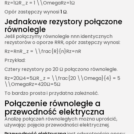
Rz=1ΩR_z = 1 \\OmegaRz​=1Ω
Opór zastępczy wynosi
1 Ω
.
Jednakowe rezystory połączone
równolegle
Jeśli połączymy równolegle nnn identycznych
rezystorów o oporze RRR, opór zastępczy wynosi:
Rz=RnR_z = \\frac{R}{n}Rz​=nR​
Przykład:
Cztery rezystory po 20 Ω połączono równolegle.
Rz=20Ω4=5ΩR_z = \\frac{20 \\Omega}{4} = 5
\\OmegaRz​=420Ω​=5Ω
To bardzo prosta i przydatna zależność.
Połączenie równoległe a
przewodność elektryczna
Analizę połączeń równoległych można uprościć,
używając pojęcia przewodności elektrycznej.
Przewodność elektryczna
jest odwrotnością oporu: