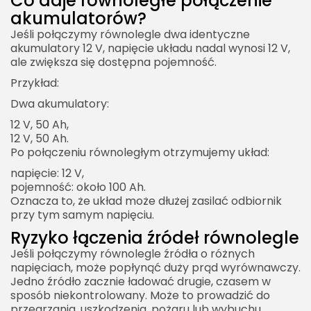
Co daje równoległe połączenie
akumulatorów?
Jeśli połączymy równolegle dwa identyczne
akumulatory 12 V, napięcie układu nadal wynosi 12 V,
ale zwiększa się dostępna pojemność.
Przykład:
Dwa akumulatory:
12 V, 50 Ah,
12 V, 50 Ah.
Po połączeniu równoległym otrzymujemy układ:
napięcie: 12 V,
pojemność: około 100 Ah.
Oznacza to, że układ może dłużej zasilać odbiornik
przy tym samym napięciu.
Ryzyko łączenia źródeł równolegle
Jeśli połączymy równolegle źródła o różnych
napięciach, może popłynąć duży prąd wyrównawczy.
Jedno źródło zacznie ładować drugie, czasem w
sposób niekontrolowany. Może to prowadzić do
przegrzania, uszkodzenia, pożaru lub wybuchu