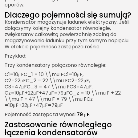
oporów.
Dlaczego pojemności się sumują?
Kondensator magazynuje ładunek elektryczny. Jeśli
dołączymy kolejny kondensator równolegle,
zwiększamy całkowitą powierzchnię zdolną do
magazynowania ładunku przy tym samym napięciu.
W efekcie pojemność zastępcza rośnie.
Przykład:
Trzy kondensatory połączono równolegle:
C1=10μFC_1 = 10 \\mu FC1​=10μF,
C2=22μFC_2 = 22 \\mu FC2​=22μF,
C3=47μFC_3 = 47 \\mu FC3​=47μF.
Cz=10μF+22μF+47μF=79μFC_z = 10 \\mu F + 22
\\mu F + 47 \\mu F = 79 \\mu FCz​
=10μF+22μF+47μF=79μF
Pojemność zastępcza wynosi
79 μF
.
Zastosowanie równoległego
łączenia kondensatorów