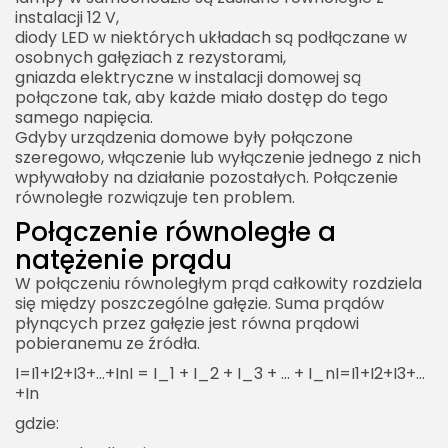
instalacji 12 V,
Połączenie równoległe a niezawodność układu
diody LED w niektórych układach są podłączane w
osobnych gałęziach z rezystorami,
Redundancja
gniazda elektryczne w instalacji domowej są
Ograniczenia redundancji
połączone tak, aby każde miało dostęp do tego
samego napięcia.
Połączenie równoległe w kontekście zwarcia
Gdyby urządzenia domowe były połączone
Dlaczego zwarcie jest groźne?
szeregowo, włączenie lub wyłączenie jednego z nich
wpływałoby na działanie pozostałych. Połączenie
Rola bezpieczników
równoległe rozwiązuje ten problem.
Połączenie równoległe w codziennym życiu
Połączenie równoległe a
Przykłady z domu
natężenie prądu
Przykłady z elektroniki użytkowej
W połączeniu równoległym prąd całkowity rozdziela
się między poszczególne gałęzie. Suma prądów
Przykłady z transportu
płynących przez gałęzie jest równa prądowi
pobieranemu ze źródła.
Dlaczego połączenie równoległe jest tak ważne?
I=I1+I2+I3+…+InI = I_1 + I_2 + I_3 + … + I_nI=I1​+I2​+I3​+…
FAQ
+In​
Co to jest połączenie równoległe?
gdzie:
Jaka jest najważniejsza cecha połączenia