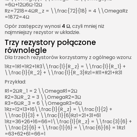
=6Ω+12Ω6Ω⋅12Ω​
Rz=7218=4ΩR_z = \\frac{72}{18} = 4 \\OmegaRz​
=1872​=4Ω
Opór zastępczy wynosi
4 Ω
, czyli mniej niż
najmniejszy rezystor w układzie.
Trzy rezystory połączone
równolegle
Dla trzech rezystorów korzystamy z ogólnego wzoru:
1Rz=1R1+1R2+1R3\\frac{1}{R_z} = \\frac{1}{R_1} +
\\frac{1}{R_2} + \\frac{1}{R_3}Rz​1​=R1​1​+R2​1​+R3​1​
Przykład:
R1=2ΩR_1 = 2 \\OmegaR1​=2Ω
R2=3ΩR_2 = 3 \\OmegaR2​=3Ω
R3=6ΩR_3 = 6 \\OmegaR3​=6Ω
1Rz=12+13+16\\frac{1}{R_z} = \\frac{1}{2} +
\\frac{1}{3} + \\frac{1}{6}Rz​1​=21​+31​+61​
1Rz=36+26+16=66=1\\frac{1}{R_z} = \\frac{3}{6} +
\\frac{2}{6} + \\frac{1}{6} = \\frac{6}{6} = 1Rz​1​
=63​+62​+61​=66​=1