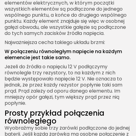
elementów elektrycznych, w którym początki
Połączenie równoległe w samochodzie
wszystkich elementów są podłączone do jednego
wspólnego punktu, a końce do drugiego wspólnego
Odbiorniki w instalacji samochodowej
punktu. Każdy element znajduje się więc w osobnej
Bezpieczniki w samochodzie
gałęzi obwodu, ale wszystkie gałęzie są podłączone
do tych samych zacisków źródła napięcia.
Połączenie równoległe w elektronice
Najważniejsza cecha takiego układu brzmi:
Rezystory równoległe w elektronice
W połączeniu równoległym napięcie na każdym
Kondensatory równoległe przy zasilaniu
elemencie jest takie samo.
Diody LED w połączeniu równoległym
Jeżeli do źródła o napięciu 12 V podłączymy
równolegle trzy rezystory, to na każdym z nich
Połączenie równoległe w fotowoltaice
będzie występowało napięcie 12 V. Nie oznacza to
Równoległe łączenie paneli fotowoltaicznych
jednak, że przez każdy rezystor popłynie taki sam
prąd. Prąd zależy od oporu danego elementu. Im
Kiedy stosuje się połączenie równoległe paneli?
mniejszy opór gałęzi, tym większy prąd przez nią
Zacienienie a połączenie równoległe
popłynie.
Prosty przykład połączenia
Połączenie równoległe baterii i akumulatorów
równoległego
Co rośnie przy połączeniu równoległym
Wyobraźmy sobie trzy żarówki podłączone do jednej
akumulatorów?
baterii. Jeśli każda żarówka ma osobne połączenie z