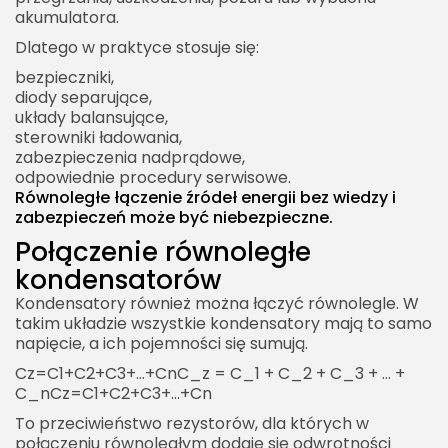
akumulatora.
Dlatego w praktyce stosuje się:
bezpieczniki,
diody separujące,
układy balansujące,
sterowniki ładowania,
zabezpieczenia nadprądowe,
odpowiednie procedury serwisowe.
Równoległe łączenie źródeł energii bez wiedzy i
zabezpieczeń może być niebezpieczne.
Połączenie równoległe
kondensatorów
Kondensatory również można łączyć równolegle. W
takim układzie wszystkie kondensatory mają to samo
napięcie, a ich pojemności się sumują.
Cz=C1+C2+C3+…+CnC_z = C_1 + C_2 + C_3 + … +
C_nCz​=C1​+C2​+C3​+…+Cn​
To przeciwieństwo rezystorów, dla których w
połączeniu równoległym dodaje się odwrotności