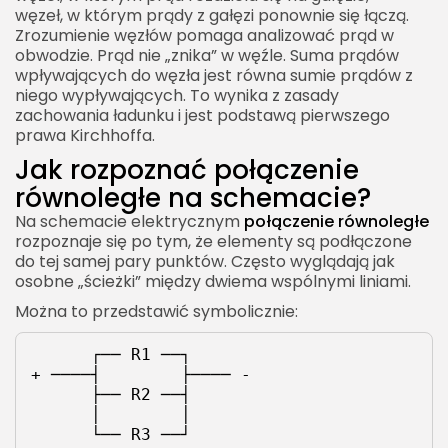
Zadanie 3 Prądy w gałęziach
węzeł, w którym prądy z gałęzi ponownie się łączą.
Zadanie 4 Moc w połączeniu równoległym
Zrozumienie węzłów pomaga analizować prąd w
obwodzie. Prąd nie „znika” w węźle. Suma prądów
Zadanie 5 Kondensatory połączone
wpływających do węzła jest równa sumie prądów z
równolegle
niego wypływających. To wynika z zasady
zachowania ładunku i jest podstawą pierwszego
Najczęstsze błędy przy analizie połączenia
prawa Kirchhoffa.
równoległego
Jak rozpoznać połączenie
Błąd 1 Mylenie napięcia i prądu
równoległe na schemacie?
Błąd 2 Dodawanie oporów jak w połączeniu
Na schemacie elektrycznym
połączenie równoległe
szeregowym
rozpoznaje się po tym, że elementy są podłączone
do tej samej pary punktów. Często wyglądają jak
Błąd 3 Założenie, że prąd dzieli się zawsze po
osobne „ścieżki” między dwiema wspólnymi liniami.
równo
Można to przedstawić symbolicznie:
Błąd 4 Ignorowanie mocy elementów
Błąd 5 Niebezpieczne łączenie źródeł napięcia
      ┌── R1 ──┐
+ ────┤        ├──── -
Błąd 6 Myślenie, że dodatkowa gałąź zwiększa
      ├── R2 ──┤
opór
      │        │
      └── R3 ──┘
Jak zapamiętać połączenie równoległe?