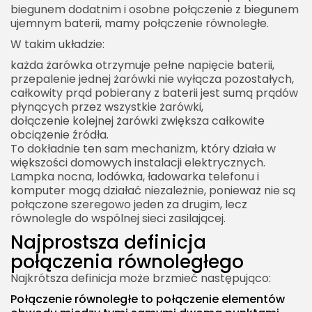
Warunki bezpiecznego łączenia akumulatorów
biegunem dodatnim i osobne połączenie z biegunem
ujemnym baterii, mamy połączenie równoległe.
Równoległe połączenie ogniw litowych
W takim układzie:
Połączenie równoległe a moc elektryczna
każda żarówka otrzymuje pełne napięcie baterii,
Moc rezystora w połączeniu równoległym
przepalenie jednej żarówki nie wyłącza pozostałych,
całkowity prąd pobierany z baterii jest sumą prądów
Połączenie równoległe a prawa Kirchhoffa
płynących przez wszystkie żarówki,
Pierwsze prawo Kirchhoffa
dołączenie kolejnej żarówki zwiększa całkowite
obciążenie źródła.
Drugie prawo Kirchhoffa
To dokładnie ten sam mechanizm, który działa w
większości domowych instalacji elektrycznych.
Połączenie równoległe a połączenie szeregowe
Lampka nocna, lodówka, ładowarka telefonu i
Połączenie szeregowe
komputer mogą działać niezależnie, ponieważ nie są
połączone szeregowo jeden za drugim, lecz
Połączenie równoległe
równolegle do wspólnej sieci zasilającej.
Tabela porównawcza
Najprostsza definicja
Połączenie równoległe w układach mieszanych
połączenia równoległego
Jak analizować układ mieszany?
Najkrótsza definicja może brzmieć następująco:
Przykład układu mieszanego
Połączenie równoległe to połączenie elementów