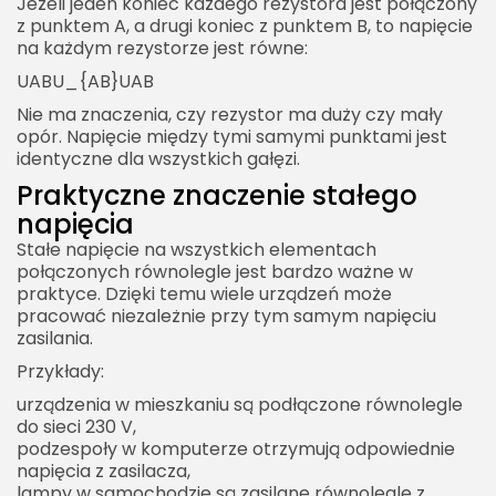
Jeżeli jeden koniec każdego rezystora jest połączony
Kondensatory odsprzęgające
z punktem A, a drugi koniec z punktem B, to napięcie
Połączenie równoległe w systemach awaryjnego
na każdym rezystorze jest równe:
zasilania
UABU_{AB}UAB​
Cel równoległego łączenia magazynów energii
Nie ma znaczenia, czy rezystor ma duży czy mały
opór. Napięcie między tymi samymi punktami jest
Kontrola i zabezpieczenia
identyczne dla wszystkich gałęzi.
Połączenie równoległe w hydraulice jako analogia
Praktyczne znaczenie stałego
Równoległe rury
napięcia
Stałe napięcie na wszystkich elementach
Stała różnica ciśnień
połączonych równolegle jest bardzo ważne w
Zaawansowane spojrzenie na połączenie
praktyce. Dzięki temu wiele urządzeń może
równoległe
pracować niezależnie przy tym samym napięciu
zasilania.
Połączenie równoległe w prądzie przemiennym
Przykłady:
Rezonans równoległy
urządzenia w mieszkaniu są podłączone równolegle
Połączenie równoległe jako dzielnik prądu
do sieci 230 V,
podzespoły w komputerze otrzymują odpowiednie
Dzielnik prądu dla dwóch rezystorów
napięcia z zasilacza,
Przykład dzielnika prądu
lampy w samochodzie są zasilane równolegle z