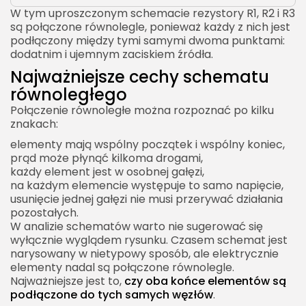
W tym uproszczonym schemacie rezystory R1, R2 i R3
Połączenie równoległe w praktyce szkolnej
są połączone równolegle, ponieważ każdy z nich jest
Doświadczenie z żarówkami
podłączony między tymi samymi dwoma punktami:
dodatnim i ujemnym zaciskiem źródła.
Pomiar napięcia
Najważniejsze cechy schematu
Pomiar prądu
równoległego
Połączenie równoległe w pomiarach elektrycznych
Połączenie równoległe można rozpoznać po kilku
znakach:
Woltomierz podłącza się równolegle
elementy mają wspólny początek i wspólny koniec,
Amperomierz podłącza się szeregowo
prąd może płynąć kilkoma drogami,
Znaczenie oporu wewnętrznego mierników
każdy element jest w osobnej gałęzi,
na każdym elemencie występuje to samo napięcie,
Połączenie równoległe a bezpieczeństwo
usunięcie jednej gałęzi nie musi przerywać działania
pozostałych.
Zabezpieczenia nadprądowe
W analizie schematów warto nie sugerować się
Zwarcie w jednej gałęzi
wyłącznie wyglądem rysunku. Czasem schemat jest
narysowany w nietypowy sposób, ale elektrycznie
Przewody i przekroje
elementy nadal są połączone równolegle.
Połączenie równoległe w kontekście prawa Ohma
Najważniejsze jest to,
czy oba końce elementów są
podłączone do tych samych węzłów
.
Przykład interpretacyjny