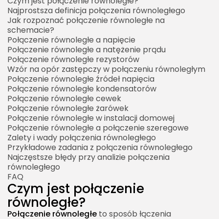
Czym jest połączenie równoległe?
Dlaczego pojemności się sumują?
Najprostsza definicja połączenia równoległego
Jak rozpoznać połączenie równoległe na
Zastosowanie równoległego łączenia
schemacie?
kondensatorów
Połączenie równoległe a napięcie
Połączenie równoległe cewek
Połączenie równoległe a natężenie prądu
Połączenie równoległe rezystorów
Ważna uwaga o sprzężeniu magnetycznym
Wzór na opór zastępczy w połączeniu równoległym
Połączenie równoległe źródeł napięcia
Połączenie równoległe żarówek
Połączenie równoległe kondensatorów
Żarówki połączone równolegle
Połączenie równoległe cewek
Połączenie równoległe żarówek
Jasność żarówek w połączeniu równoległym
Połączenie równoległe w instalacji domowej
Prąd w układzie żarówek
Połączenie równoległe a połączenie szeregowe
Zalety i wady połączenia równoległego
Połączenie równoległe w instalacji domowej
Przykładowe zadania z połączenia równoległego
Najczęstsze błędy przy analizie połączenia
Dlaczego urządzenia w domu łączy się
równoległego
równolegle?
FAQ
Gniazdka elektryczne jako przykład połączenia
Czym jest połączenie
równoległego
równoległe?
Przeciążenie obwodu
Połączenie równoległe
to sposób łączenia