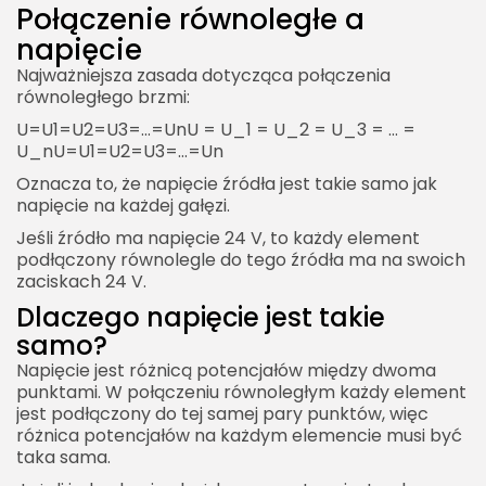
Połączenie równoległe a
Połączenie równoległe a spadki napięcia na
napięcie
przewodach
Najważniejsza zasada dotycząca połączenia
Dlaczego to ważne?
równoległego brzmi:
Praktyczny przykład
U=U1=U2=U3=…=UnU = U_1 = U_2 = U_3 = … =
U_nU=U1​=U2​=U3​=…=Un​
Połączenie równoległe w układach audio
Oznacza to, że napięcie źródła jest takie samo jak
Równoległe łączenie głośników
napięcie na każdej gałęzi.
Ostrożność przy impedancji
Jeśli źródło ma napięcie 24 V, to każdy element
podłączony równolegle do tego źródła ma na swoich
Połączenie równoległe w oświetleniu LED
zaciskach 24 V.
Taśmy LED
Dlaczego napięcie jest takie
Moduły LED
samo?
Zasilacz LED
Napięcie jest różnicą potencjałów między dwoma
punktami. W połączeniu równoległym każdy element
Połączenie równoległe w układach
jest podłączony do tej samej pary punktów, więc
komputerowych
różnica potencjałów na każdym elemencie musi być
taka sama.
Zasilanie podzespołów