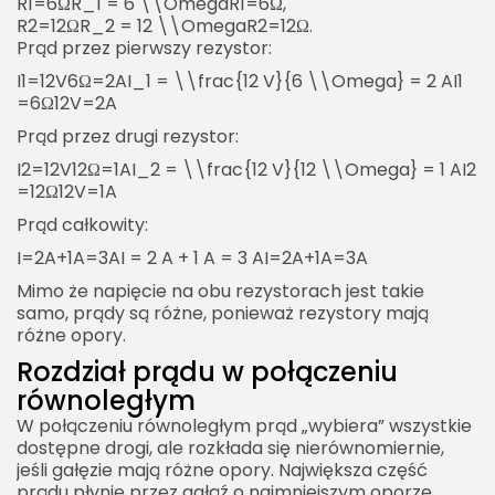
R1=6ΩR_1 = 6 \\OmegaR1​=6Ω,
R2=12ΩR_2 = 12 \\OmegaR2​=12Ω.
Czy połączenie równoległe jest bezpieczne?
Prąd przez pierwszy rezystor:
Czym różni się połączenie równoległe od
I1=12V6Ω=2AI_1 = \\frac{12 V}{6 \\Omega} = 2 AI1​
szeregowego?
=6Ω12V​=2A
Prąd przez drugi rezystor:
I2=12V12Ω=1AI_2 = \\frac{12 V}{12 \\Omega} = 1 AI2​
=12Ω12V​=1A
Prąd całkowity:
I=2A+1A=3AI = 2 A + 1 A = 3 AI=2A+1A=3A
Mimo że napięcie na obu rezystorach jest takie
samo, prądy są różne, ponieważ rezystory mają
różne opory.
Rozdział prądu w połączeniu
równoległym
W połączeniu równoległym prąd „wybiera” wszystkie
dostępne drogi, ale rozkłada się nierównomiernie,
jeśli gałęzie mają różne opory. Największa część
prądu płynie przez gałąź o najmniejszym oporze.