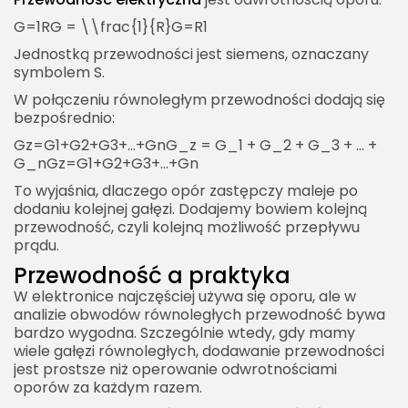
G=1RG = \\frac{1}{R}G=R1​
Jednostką przewodności jest siemens, oznaczany
symbolem S.
W połączeniu równoległym przewodności dodają się
bezpośrednio:
Gz=G1+G2+G3+…+GnG_z = G_1 + G_2 + G_3 + … +
G_nGz​=G1​+G2​+G3​+…+Gn​
To wyjaśnia, dlaczego opór zastępczy maleje po
dodaniu kolejnej gałęzi. Dodajemy bowiem kolejną
przewodność, czyli kolejną możliwość przepływu
prądu.
Przewodność a praktyka
W elektronice najczęściej używa się oporu, ale w
analizie obwodów równoległych przewodność bywa
bardzo wygodna. Szczególnie wtedy, gdy mamy
wiele gałęzi równoległych, dodawanie przewodności
jest prostsze niż operowanie odwrotnościami
oporów za każdym razem.