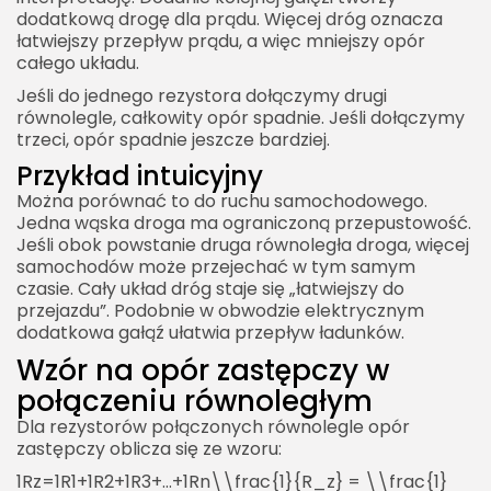
dodatkową drogę dla prądu. Więcej dróg oznacza
łatwiejszy przepływ prądu, a więc mniejszy opór
całego układu.
Jeśli do jednego rezystora dołączymy drugi
równolegle, całkowity opór spadnie. Jeśli dołączymy
trzeci, opór spadnie jeszcze bardziej.
Przykład intuicyjny
Można porównać to do ruchu samochodowego.
Jedna wąska droga ma ograniczoną przepustowość.
Jeśli obok powstanie druga równoległa droga, więcej
samochodów może przejechać w tym samym
czasie. Cały układ dróg staje się „łatwiejszy do
przejazdu”. Podobnie w obwodzie elektrycznym
dodatkowa gałąź ułatwia przepływ ładunków.
Wzór na opór zastępczy w
połączeniu równoległym
Dla rezystorów połączonych równolegle opór
zastępczy oblicza się ze wzoru:
1Rz=1R1+1R2+1R3+…+1Rn\\frac{1}{R_z} = \\frac{1}