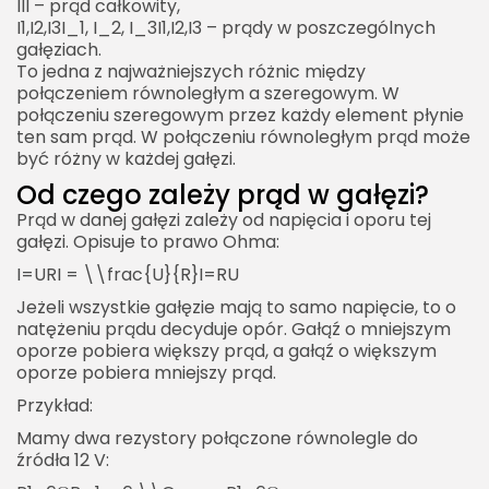
III – prąd całkowity,
równoległego?
I1,I2,I3I_1, I_2, I_3I1​,I2​,I3​ – prądy w poszczególnych
gałęziach.
Jak obliczyć opór zastępczy w połączeniu
To jedna z najważniejszych różnic między
równoległym?
połączeniem równoległym a szeregowym. W
połączeniu szeregowym przez każdy element płynie
Czy w połączeniu równoległym prąd jest taki
ten sam prąd. W połączeniu równoległym prąd może
sam?
być różny w każdej gałęzi.
Co dzieje się z prądem w połączeniu
Od czego zależy prąd w gałęzi?
równoległym?
Prąd w danej gałęzi zależy od napięcia i oporu tej
Czy opór zastępczy w połączeniu równoległym
gałęzi. Opisuje to prawo Ohma:
rośnie?
I=URI = \\frac{U}{R}I=RU​
Dlaczego urządzenia w domu są połączone
Jeżeli wszystkie gałęzie mają to samo napięcie, to o
równolegle?
natężeniu prądu decyduje opór. Gałąź o mniejszym
oporze pobiera większy prąd, a gałąź o większym
Co się stanie, gdy jedna żarówka w połączeniu
oporze pobiera mniejszy prąd.
równoległym się przepali?
Przykład:
Czy można łączyć akumulatory równolegle?
Mamy dwa rezystory połączone równolegle do
Co daje połączenie równoległe
źródła 12 V:
kondensatorów?