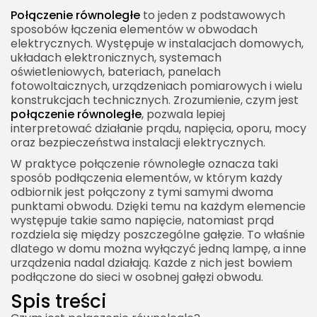
Co dzieje się z oporem zastępczym?
Połączenie równoległe
to jeden z podstawowych
sposobów łączenia elementów w obwodach
Przykład intuicyjny
elektrycznych. Występuje w instalacjach domowych,
układach elektronicznych, systemach
Wzór na opór zastępczy w połączeniu
oświetleniowych, bateriach, panelach
równoległym
fotowoltaicznych, urządzeniach pomiarowych i wielu
Dwa rezystory połączone równolegle
konstrukcjach technicznych. Zrozumienie, czym jest
połączenie równoległe
, pozwala lepiej
Trzy rezystory połączone równolegle
interpretować działanie prądu, napięcia, oporu, mocy
oraz bezpieczeństwa instalacji elektrycznych.
Jednakowe rezystory połączone równolegle
W praktyce połączenie równoległe oznacza taki
Połączenie równoległe a przewodność elektryczna
sposób podłączenia elementów, w którym każdy
Przewodność a praktyka
odbiornik jest połączony z tymi samymi dwoma
punktami obwodu. Dzięki temu na każdym elemencie
Połączenie równoległe źródeł napięcia
występuje takie samo napięcie, natomiast prąd
Kiedy można łączyć źródła równolegle?
rozdziela się między poszczególne gałęzie. To właśnie
dlatego w domu można wyłączyć jedną lampę, a inne
Co daje równoległe połączenie akumulatorów?
urządzenia nadal działają. Każde z nich jest bowiem
podłączone do sieci w osobnej gałęzi obwodu.
Ryzyko łączenia źródeł równolegle
Spis treści
Połączenie równoległe kondensatorów