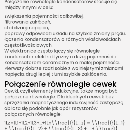
Połączenie równoległe kondensatorów stosuje się
między innymi w celu:
zwiększenia pojemności całkowitej,
filtrowania zakłóceń,
stabilizacji napięcia,
poprawy odpowiedzi układu na szybkie zmiany prądu,
łączenia kondensatorów o różnych właściwościach
częstotliwościowych.
W elektronice często łączy się równolegle
kondensator elektrolityczny o dużej pojemności z
kondensatorem ceramicznym o małej pojemności.
Pierwszy dobrze radzi sobie z wolniejszymi zmianami
napięcia, drugi lepiej tłumi szybkie zakłócenia.
Połączenie równoległe cewek
Cewki, czyli elementy indukcyjne, także mogą być
połączone równolegle. Dla idealnych cewek bez
sprzężenia magnetycznego indukcyjność zastępczą
oblicza się podobnie jak opór rezystorów
połączonych równolegle:
1Lz=1L1+1L2+1L3+…+1Ln\\frac{1}{L_z} = \\frac{1}{L_1}
+ \\frac{1}{L_2} + \\frac{1}{L_3} + … + \\frac{1}