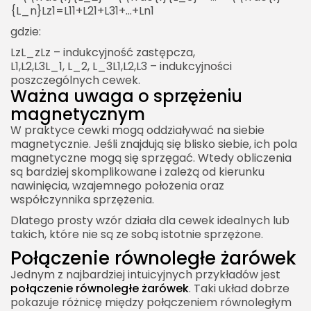
{L_n}Lz​1​=L1​1​+L2​1​+L3​1​+…+Ln​1​
gdzie:
LzL_zLz​ – indukcyjność zastępcza,
L1,L2,L3L_1, L_2, L_3L1​,L2​,L3​ – indukcyjności
poszczególnych cewek.
Ważna uwaga o sprzężeniu
magnetycznym
W praktyce cewki mogą oddziaływać na siebie
magnetycznie. Jeśli znajdują się blisko siebie, ich pola
magnetyczne mogą się sprzęgać. Wtedy obliczenia
są bardziej skomplikowane i zależą od kierunku
nawinięcia, wzajemnego położenia oraz
współczynnika sprzężenia.
Dlatego prosty wzór działa dla cewek idealnych lub
takich, które nie są ze sobą istotnie sprzężone.
Połączenie równoległe żarówek
Jednym z najbardziej intuicyjnych przykładów jest
połączenie równoległe żarówek
. Taki układ dobrze
pokazuje różnicę między połączeniem równoległym