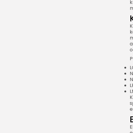
k
naładowania
m
Temperatura
przechowywania
K
k
Ochrona przed wilgocią
m
Bezpieczeństwo baterii
a
litowo-jonowych
o
P
Objawy uszkodzonej
baterii
L
N
Czy bateria litowo
N
jonowa może się
L
zapalić?
L
K
Jak ładować
s
bezpiecznie?
e
Bateria litowo jonowa w
samochodzie
E
elektrycznym
e