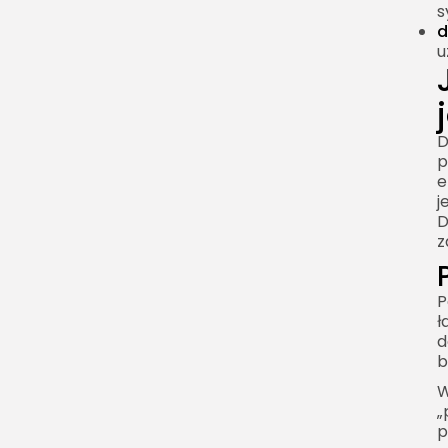
s
ładowania
d
Duża uniwersalność
u
Wady i ograniczenia
baterii litowo-jonowych
Wrażliwość na
D
temperaturę
p
e
Starzenie kalendarzowe
j
D
Ryzyko uszkodzeń
z
mechanicznych
Spadek pojemności w
P
czasie
ł
Bateria litowo jonowa a
d
litowo-polimerowa
b
Bateria litowo jonowa
W
„
Bateria litowo-
p
polimerowa