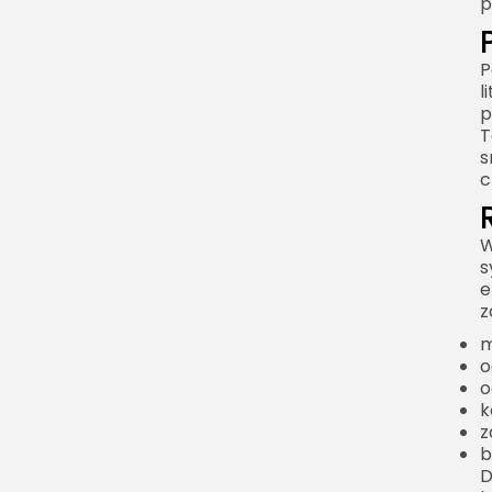
p
Która technologia jest
lepsza?
P
l
Gdzie stosuje się baterie
p
litowo-jonowe?
T
Smartfony i tablety
s
c
Laptopy
Elektronarzędzia
W
Rowery i hulajnogi
s
elektryczne
e
z
Samochody elektryczne
m
Magazyny energii
o
o
Jak długo działa bateria
k
litowo jonowa?
z
b
Czym jest cykl
D
ładowania?