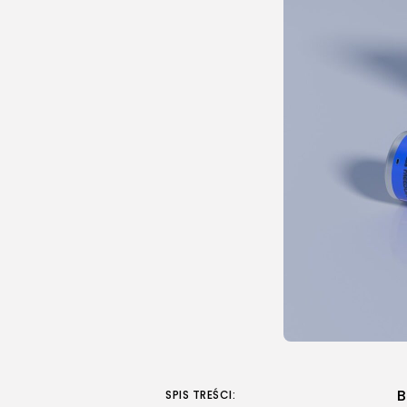
B
SPIS TREŚCI: