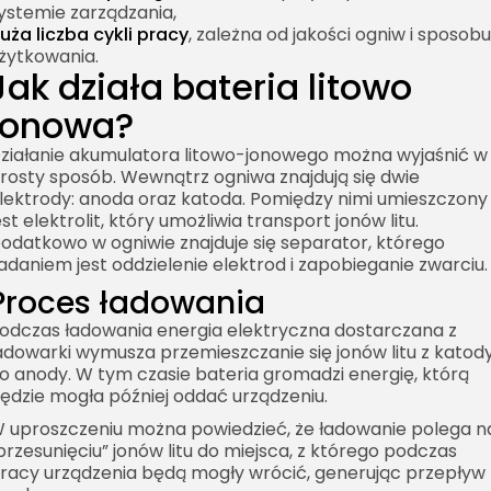
ystemie zarządzania,
uża liczba cykli pracy
, zależna od jakości ogniw i sposobu
żytkowania.
Jak działa bateria litowo
jonowa?
ziałanie akumulatora litowo-jonowego można wyjaśnić w
rosty sposób. Wewnątrz ogniwa znajdują się dwie
lektrody: anoda oraz katoda. Pomiędzy nimi umieszczony
est elektrolit, który umożliwia transport jonów litu.
odatkowo w ogniwie znajduje się separator, którego
adaniem jest oddzielenie elektrod i zapobieganie zwarciu.
Proces ładowania
odczas ładowania energia elektryczna dostarczana z
adowarki wymusza przemieszczanie się jonów litu z katod
o anody. W tym czasie bateria gromadzi energię, którą
ędzie mogła później oddać urządzeniu.
 uproszczeniu można powiedzieć, że ładowanie polega n
przesunięciu” jonów litu do miejsca, z którego podczas
racy urządzenia będą mogły wrócić, generując przepływ