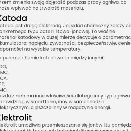
rzem zmienia swoją objętość podczas pracy ogniwa, co
oże wpływać na trwałość materiału.
Katoda
atoda jest drugą elektrodą. Jej skład chemiczny zależy o
onkretnego typu baterii litowo-jonowej. To właśnie
ateriał katodowy w dużej mierze decyduje o parametra
kumulatora: napięciu, żywotności, bezpieczeństwie, cenie 
dporności na wysokie temperatury.
opularne chemie katodowe to między innymi:
CO,
MC,
CA,
FP,
MO.
ażda z nich ma inne właściwości, dlatego inny typ ogniwa
prawdzi się w smartfonie, inny w samochodzie
lektrycznym, a jeszcze inny w magazynie energii.
Elektrolit
lektrolit umożliwia przemieszczanie się jonów litu pomięd
lektrodami. W typowych bateriach litowo-jonowych jest