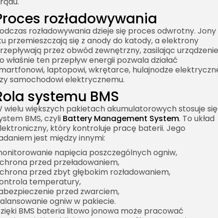
rądu.
Proces rozładowywania
odczas rozładowywania dzieje się proces odwrotny. Jony
itu przemieszczają się z anody do katody, a elektrony
rzepływają przez obwód zewnętrzny, zasilając urządzenie
o właśnie ten przepływ energii pozwala działać
martfonowi, laptopowi, wkrętarce, hulajnodze elektryczn
zy samochodowi elektrycznemu.
Rola systemu BMS
 wielu większych pakietach akumulatorowych stosuje się
ystem BMS, czyli
Battery Management System
. To układ
lektroniczny, który kontroluje pracę baterii. Jego
adaniem jest między innymi:
onitorowanie napięcia poszczególnych ogniw,
chrona przed przeładowaniem,
chrona przed zbyt głębokim rozładowaniem,
ontrola temperatury,
abezpieczenie przed zwarciem,
alansowanie ogniw w pakiecie.
zięki BMS bateria litowo jonowa może pracować