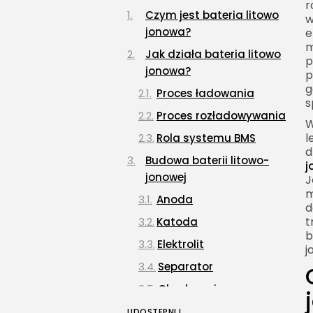
r
Czym jest bateria litowo
w
jonowa?
e
m
Jak działa bateria litowo
p
jonowa?
p
g
Proces ładowania
s
Proces rozładowywania
W
l
Rola systemu BMS
d
Budowa baterii litowo-
j
jonowej
J
m
Anoda
d
t
Katoda
b
Elektrolit
j
Separator
Obudowa i
zabezpieczenia
UDOSTĘPNIJ