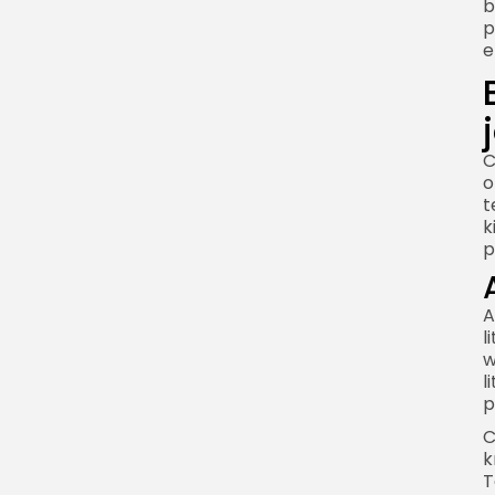
b
Typowa liczba cykli
p
e
Co skraca żywotność
baterii?
Jak prawidłowo ładować
baterię litowo-jonową?
C
o
Nie trzeba
t
rozładowywać baterii
k
do zera
p
Nie zawsze trzeba
ładować do 100%
A
Najlepszy zakres pracy
l
w
Używaj odpowiedniej
l
ładowarki
p
Jak przechowywać baterię
C
litowo-jonową?
k
T
Optymalny poziom