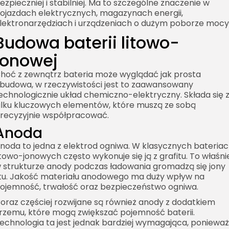
ezpieczniej i stabilniej. Ma to szczególne znaczenie w
ojazdach elektrycznych, magazynach energii,
lektronarzędziach i urządzeniach o dużym poborze mocy
Budowa baterii litowo-
jonowej
hoć z zewnątrz bateria może wyglądać jak prosta
budowa, w rzeczywistości jest to zaawansowany
echnologicznie układ chemiczno-elektryczny. Składa się 
ilku kluczowych elementów, które muszą ze sobą
recyzyjnie współpracować.
Anoda
noda to jedna z elektrod ogniwa. W klasycznych bateria
itowo-jonowych często wykonuje się ją z grafitu. To właśni
 strukturze anody podczas ładowania gromadzą się jony
itu. Jakość materiału anodowego ma duży wpływ na
ojemność, trwałość oraz bezpieczeństwo ogniwa.
oraz częściej rozwijane są również anody z dodatkiem
rzemu, które mogą zwiększać pojemność baterii.
echnologia ta jest jednak bardziej wymagająca, ponieważ