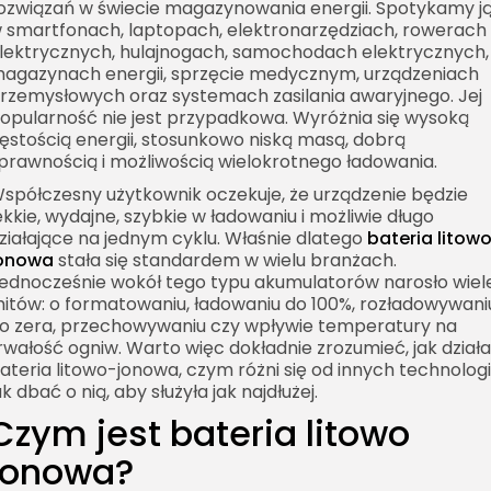
ozwiązań w świecie magazynowania energii. Spotykamy j
 smartfonach, laptopach, elektronarzędziach, rowerach
lektrycznych, hulajnogach, samochodach elektrycznych,
agazynach energii, sprzęcie medycznym, urządzeniach
rzemysłowych oraz systemach zasilania awaryjnego. Jej
opularność nie jest przypadkowa. Wyróżnia się wysoką
ęstością energii, stosunkowo niską masą, dobrą
prawnością i możliwością wielokrotnego ładowania.
spółczesny użytkownik oczekuje, że urządzenie będzie
ekkie, wydajne, szybkie w ładowaniu i możliwie długo
ziałające na jednym cyklu. Właśnie dlatego
bateria litow
onowa
stała się standardem w wielu branżach.
ednocześnie wokół tego typu akumulatorów narosło wiel
itów: o formatowaniu, ładowaniu do 100%, rozładowywani
o zera, przechowywaniu czy wpływie temperatury na
rwałość ogniw. Warto więc dokładnie zrozumieć, jak działa
ateria litowo-jonowa, czym różni się od innych technologii
ak dbać o nią, aby służyła jak najdłużej.
Czym jest bateria litowo
jonowa?