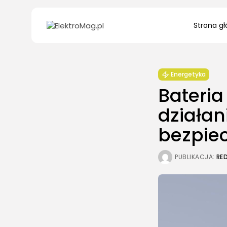
Search
Strona g
for:
Energetyka
Bateria
działan
bezpie
PUBLIKACJA:
RE