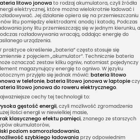
ateria litowo jonowa
to rodzaj akumulatora, czyli źródła
nergii elektrycznej, które można wielokrotnie ładować i
ozładowywać. Jej działanie opiera się na przemieszczaniu
onów litu pomiędzy elektrodami: anodą i katodą. Podczas
adowania jony litu przemieszczają się w jednym kierunku, 
odczas rozładowywania wracają, oddając energię do
asilanego urządzenia.
 praktyce określenie „bateria” często stosuje się
amiennie z pojęciem „akumulator”. Technicznie bateria
oże oznaczać zestaw kilku ogniw, natomiast pojedynczy
lement magazynujący energię to ogniwo. W języku
otocznym przyjęło się jednak mówić:
bateria litowo
onowa w telefonie
,
bateria litowo jonowa w laptopie
czy
ateria litowo jonowa do roweru elektrycznego
.
ajważniejsze cechy tej technologii to:
ysoka gęstość energii
, czyli możliwość zgromadzenia
użej ilości energii w niewielkiej masie,
rak klasycznego efektu pamięci
, znanego ze starszych
ypów akumulatorów,
iski poziom samorozładowania
,
ożliwość szybkiego ładowania
przy odpowiednim