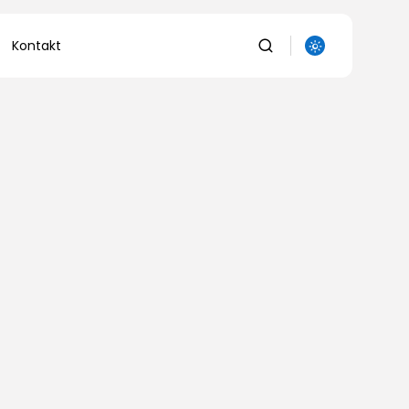
Kontakt
auka
owanie
uka
a
olnictwo/Leśnictwo