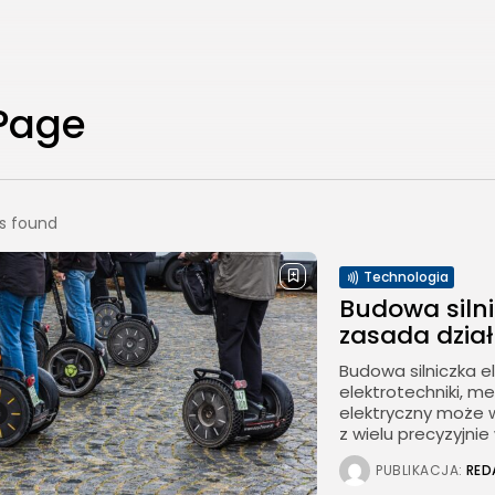
 Page
ts found
Technologia
Budowa silni
zasada dział
Budowa silniczka e
elektrotechniki, me
elektryczny może w
z wielu precyzyjni
PUBLIKACJA:
RED