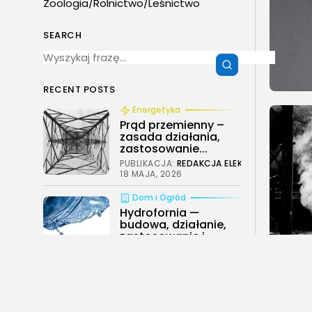
Zoologia/Rolnictwo/Leśnictwo
SEARCH
RECENT POSTS
Energetyka
Prąd przemienny –
zasada działania,
zastosowanie...
PUBLIKACJA:
REDAKCJA ELEKTROMAG
18 MAJA, 2026
Dom i Ogród
Hydrofornia —
budowa, działanie,
zastosowanie i...
PUBLIKACJA:
REDAKCJA ELEKTROMAG
18 MAJA, 2026
Budownictwo/Nieruchomości
Oznaczenia przewodów