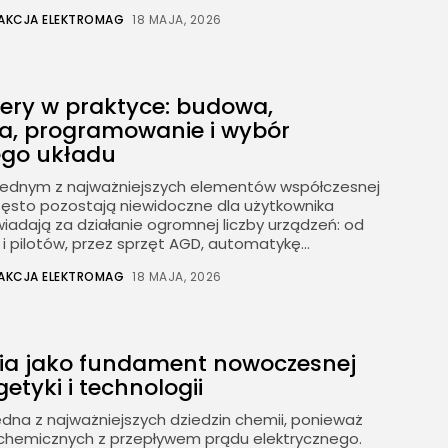
AKCJA ELEKTROMAG
18 MAJA, 2026
lery w praktyce: budowa,
a, programowanie i wybór
ego układu
ą jednym z najważniejszych elementów współczesnej
często pozostają niewidoczne dla użytkownika
adają za działanie ogromnej liczby urządzeń: od
i pilotów, przez sprzęt AGD, automatykę...
AKCJA ELEKTROMAG
18 MAJA, 2026
ia jako fundament nowoczesnej
etyki i technologii
edna z najważniejszych dziedzin chemii, ponieważ
i chemicznych z przepływem prądu elektrycznego.