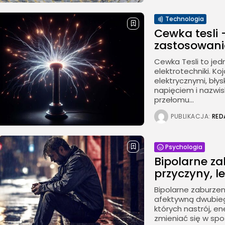
Technologia
Cewka tesli 
zastosowania
Cewka Tesli to jed
elektrotechniki. K
elektrycznymi, bły
napięciem i nazwis
przełomu...
PUBLIKACJA:
RED
Psychologia
Bipolarne za
przyczyny, l
Bipolarne zaburzen
afektywną dwubieg
których nastrój, e
zmieniać się w spo