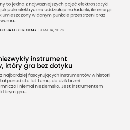
ny to jedno z najważniejszych pojęć elektrostatyki.
ak pole elektryczne oddziałuje na ładunki, ile energii
 umieszczony w danym punkcie przestrzeni oraz
woma...
AKCJA ELEKTROMAG
18 MAJA, 2026
niezwykły instrument
y, który gra bez dotyku
z najbardziej fascynujących instrumentów w historii
ał ponad sto lat temu, do dziś brzmi
jemniczo i niemal nieziemsko. Jest instrumentem
którym gra...
AKCJA ELEKTROMAG
18 MAJA, 2026
wo jonowa – budowa, działanie,