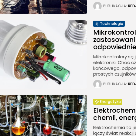
PUBLIKACJA:
RED
Technologia
Mikrokontro
zastosowani
odpowiedni
Mikrokontrolery s
elektroniki. Choć 
końcowego, odpowi
prostych czujników 
PUBLIKACJA:
RED
Energetyka
Elektrochem
chemii, energ
Elektrochemia to j
łączy świat reakcj