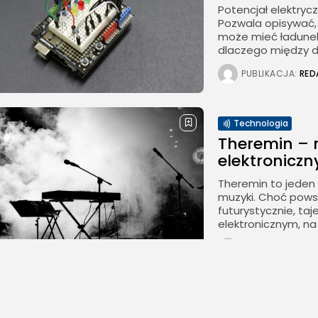
Potencjał elektrycz
Pozwala opisywać, j
może mieć ładunek
dlaczego między d
PUBLIKACJA:
RED
Technologia
Theremin – 
elektroniczn
Theremin to jeden 
muzyki. Choć powst
futurystycznie, ta
elektronicznym, na 
PUBLIKACJA:
RED
Energetyka
Bateria lito