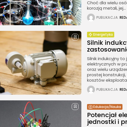
Choć dla wielu osó
korozją metali, jej...
PUBLIKACJA:
RED
Energetyka
Silnik induk
zastosowani
Silnik indukcyjny t
elektrycznych w 
oraz wielu urządz
prostej konstrukcji
kosztów eksploatacj
PUBLIKACJA:
RED
Edukacja/Nauka
Potencjał ele
jednostki i p