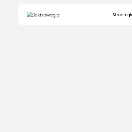
Search
Strona g
for: