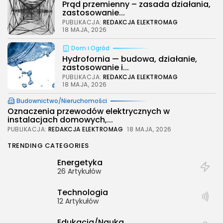
Prąd przemienny – zasada działania,
zastosowanie...
PUBLIKACJA:
REDAKCJA ELEKTROMAG
18 MAJA, 2026
Dom i Ogród
Hydrofornia — budowa, działanie,
zastosowanie i...
PUBLIKACJA:
REDAKCJA ELEKTROMAG
18 MAJA, 2026
Budownictwo/Nieruchomości
Oznaczenia przewodów elektrycznych w
instalacjach domowych,...
PUBLIKACJA:
REDAKCJA ELEKTROMAG
18 MAJA, 2026
TRENDING CATEGORIES
Energetyka
26 Artykułów
2026 Legolas Wszelkie prawa zastrzeżone.
Technologia
Treści umieszczone na stronie chronione są
12 Artykułów
prawem autorskim.
Edukacja/Nauka